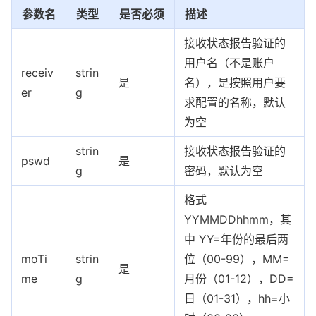
参数名
类型
是否必须
描述
接收状态报告验证的
用户名（不是账户
receiv
strin
是
名），是按照用户要
er
g
求配置的名称，默认
为空
strin
接收状态报告验证的
pswd
是
g
密码，默认为空
格式
YYMMDDhhmm，其
中 YY=年份的最后两
moTi
strin
位（00-99），MM=
是
me
g
月份（01-12），DD=
日（01-31），hh=小