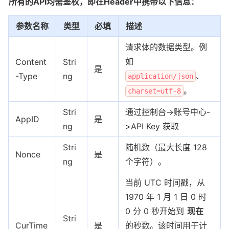
所有的API均需鉴权，即在Header中携带以下信息：
参数名称
类型
必填
描述
请求体的数据类型。例
如
Content
Stri
是
、
-Type
ng
application/json
。
charset=utf-8
Stri
通过控制台->账号中心-
AppID
是
ng
>API Key 获取
Stri
随机数（最大长度 128
Nonce
是
ng
个字符）。
当前 UTC 时间戳，从
1970 年 1 月 1 日 0 时
0 分 0 秒开始到
现在
Stri
CurTime
是
的秒数。该时间用于计