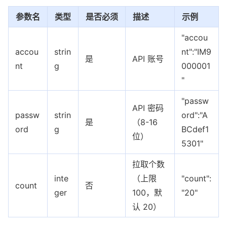
参数名
类型
是否必须
描述
示例
"accou
accou
strin
nt":"IM9
是
API 账号
nt
g
000001
"
"passw
API 密码
passw
strin
ord":"A
是
（8-16
ord
g
BCdef1
位）
5301"
拉取个数
inte
（上限
"count":
count
否
ger
100，默
"20"
认 20）