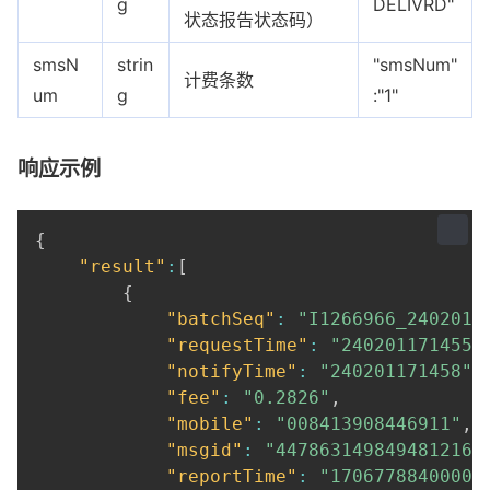
g
DELIVRD"
状态报告状态码）
smsN
strin
"smsNum"
计费条数
um
g
:"1"
响应示例
{
"result"
:
[
{
"batchSeq"
:
"I1266966_2402011
"requestTime"
:
"240201171455"
"notifyTime"
:
"240201171458"
,
"fee"
:
"0.2826"
,
"mobile"
:
"008413908446911"
,
"msgid"
:
"447863149849481216"
"reportTime"
:
"1706778840000"