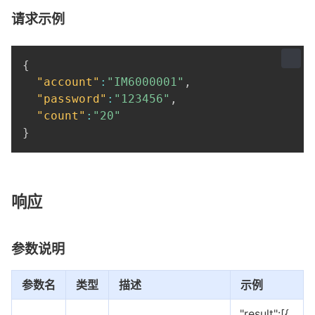
请求示例
{
"account"
:
"IM6000001"
,
"password"
:
"123456"
,
"count"
:
"20"
}
响应
参数说明
参数名
类型
描述
示例
"result":[{