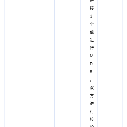
拼
接
3
个
值
进
行
M
D
5
。
双
方
进
行
校