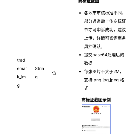
商标证截图
各地市审核标准不同，
部分通道需上传商标证
书才可申诉成功，建议
上传，详情可咨询商务
风控确认。
提交base64处理后的
trad
数据
emar
Strin
每张图片不大于2M，
否
k_im
g
支持 png,jpg,jpeg 格
g
式
商标证截图示例