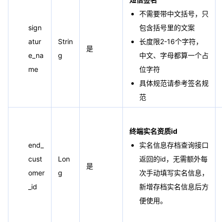
不需要带中文括号，只
sign
包含括号里的文案
atur
Strin
长度限2-16个字符，
是
e_na
g
中文、字母都算一个占
me
位字符
具体规范请参考签名规
范
终端实名资质id
end_
实名信息存档查询接口
cust
Lon
返回的id，无需额外每
是
omer
g
次手动填写实名信息，
_id
新增存档实名信息后方
便使用。