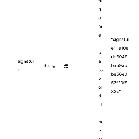
er
n
a
m
e
"signatur
+
e":"e10a
p
dc3949
signatur
a
String
是
ba59ab
e
ss
be56e0
w
57f20f8
or
83e"
d
+t
i
m
e