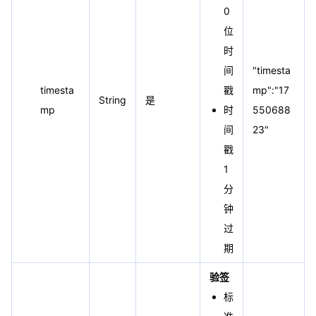
0
位
时
间
"timesta
timesta
戳
mp":"17
String
是
mp
时
550688
间
23"
戳
1
分
钟
过
期
验签
标