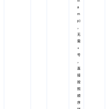
st
a
m
p)
，
无
需
+
号
，
直
接
按
照
顺
序