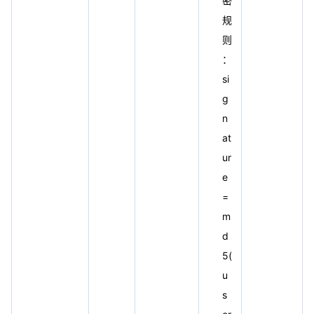
密
规
则
：
si
g
n
at
ur
e
=
m
d
5(
u
s