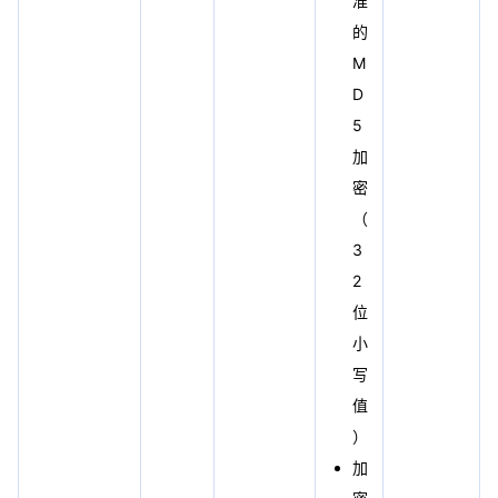
准
的
M
D
5
加
密
（
3
2
位
小
写
值
）
加