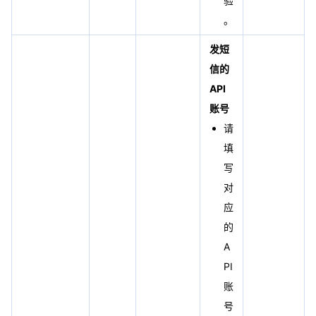
验
。
发短
信的
API
账号
请
填
写
对
应
的
A
PI
账
号