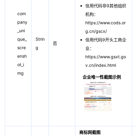
信用代码非9其他组织
com
机构：
pany
https://www.cods.or
_uni
g.cn/gscx/
que_
Strin
信用代码9开头工商企
否
scre
g
业：
ensh
https://www.gsxt.go
ot_i
v.cn/index.html
mg
企业唯一性截图示例
商标网截图