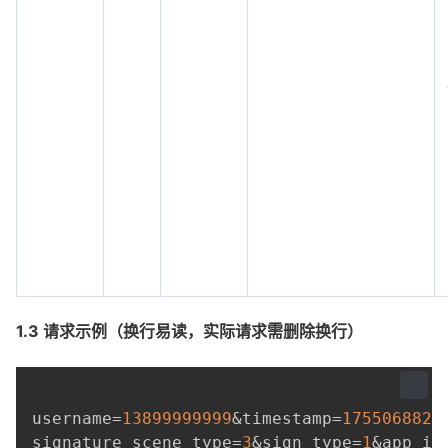
1.3 请求示例（换行易读，实际请求需删除换行）
username=
13899999999
&timestamp=
1755068823
signature_scene_type=
3
&sign_type=
1
&app_im