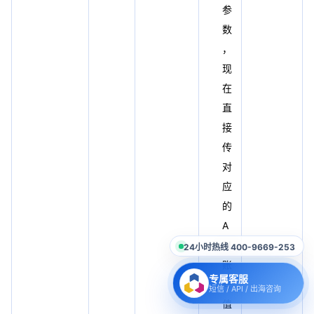
参
数
，
现
在
直
接
传
对
应
的
A
PI
24小时热线 400-9669-253
账
专属客服
号
短信 / API / 出海咨询
值