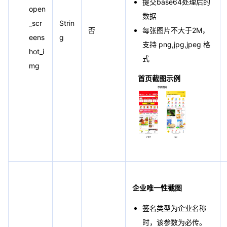
提交base64处理后的
open
数据
_scr
Strin
每张图片不大于2M，
否
eens
g
支持 png,jpg,jpeg 格
hot_i
式
mg
首页截图示例
企业唯一性截图
签名类型为企业名称
时，该参数为必传。