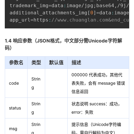
trademark_img=data
:
image/jpg;base64
,
/9j/4
additional_attachments_img
[
0
]
=data
:
image/
app_url=https
:
//www.chuanglan.com&end_cus
1.4 响应参数（JSON格式，中文部分需Unicode字符解
码）
参数名
类型
默认值
描述
000000 代表成功，其他代
Strin
code
表失败，会有 message 错误
g
信息返回
Strin
状态说明 success：成功，
status
g
error：失败
Strin
提示信息（Unicode字符编
msg
g
码，需自行解码为中文）