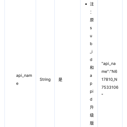
注
：
原
s
u
b
_i
d
"api_na
和
me":"N6
api_nam
a
String
是
17810_N
e
p
7533106
pi
"
d
升
级
版