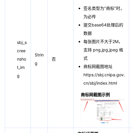
签名类型为"商标"时，
为必传
提交base64处理后的
数据
每张图片不大于2M，
sbj_s
支持 png,jpg,jpeg 格
cree
Strin
式
nsho
否
g
商标网截图地址
t_im
https://sbj.cnipa.gov.
g
cn/sbj/index.html
商标网截图示例