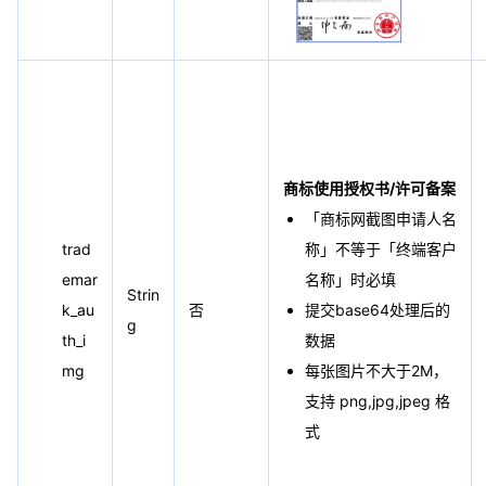
商标使用授权书/许可备案
「商标网截图申请人名
trad
称」不等于「终端客户
emar
名称」时必填
Strin
k_au
否
提交base64处理后的
g
th_i
数据
mg
每张图片不大于2M，
支持 png,jpg,jpeg 格
式