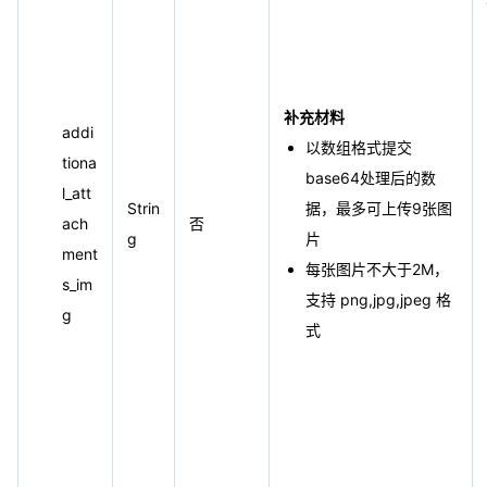
补充材料
addi
以数组格式提交
tiona
base64处理后的数
l_att
Strin
据，最多可上传9张图
ach
否
g
片
ment
每张图片不大于2M，
s_im
支持 png,jpg,jpeg 格
g
式