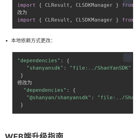
import
{
CLResult
,
CLSDKManager
}
from
import
{
CLResult
,
CLSDKManager
}
from
本地依赖方式更改：
"dependencies"
:
{
"shanyansdk"
:
"file:../ShanYanSDK"
}
"dependencies"
:
{
"@shanyan/shanyansdk"
:
"file:../Shan
}
WEB端升级指南