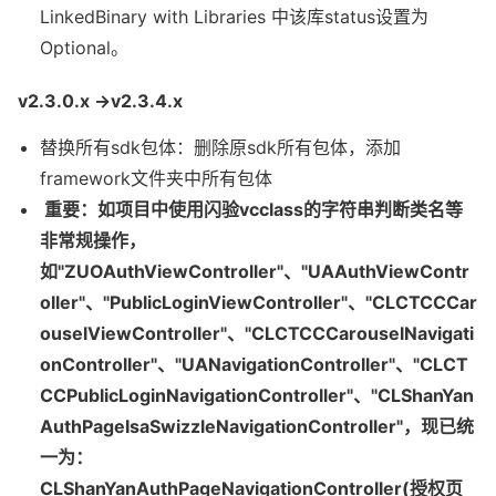
LinkedBinary with Libraries 中该库status设置为
Optional。
v2.3.0.x ->v2.3.4.x
替换所有sdk包体：删除原sdk所有包体，添加
framework文件夹中所有包体
重要：如项目中使用闪验vcclass的字符串判断类名等
非常规操作，
如"ZUOAuthViewController"、"UAAuthViewContr
oller"、"PublicLoginViewController"、"CLCTCCCar
ouselViewController"、"CLCTCCCarouselNavigati
onController"、"UANavigationController"、"CLCT
CCPublicLoginNavigationController"、"CLShanYan
AuthPageIsaSwizzleNavigationController"，现已统
一为：
CLShanYanAuthPageNavigationController(授权页