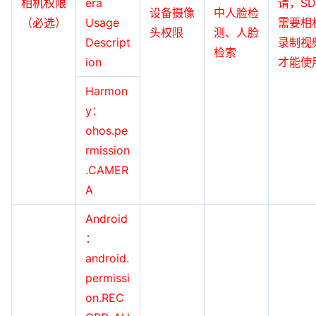
相机权限
era
请，SD
设备摄像
中人脸检
（必选）
Usage
需要相
头权限
测、人脸
Descript
录制视
检索
ion
才能使
Harmon
y：
ohos.pe
rmission
.CAMER
A
Android
：
android.
permissi
on.REC