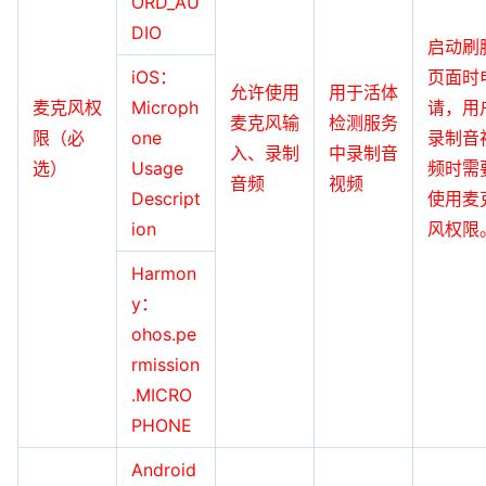
ORD_AU
DIO
启动刷
iOS：
页面时
允许使用
用于活体
麦克风权
Microph
请，用
麦克风输
检测服务
限（必
one
录制音
入、录制
中录制音
选）
Usage
频时需
音频
视频
Descript
使用麦
ion
风权限
Harmon
y：
ohos.pe
rmission
.MICRO
PHONE
Android