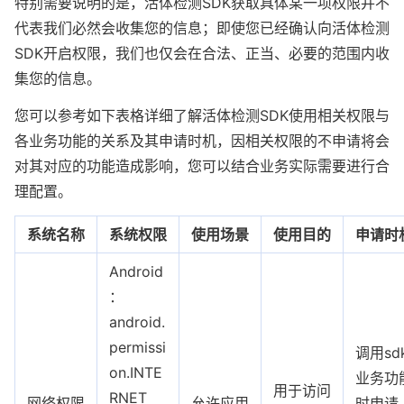
特别需要说明的是，活体检测SDK获取具体某一项权限并不
代表我们必然会收集您的信息；即使您已经确认向活体检测
SDK开启权限，我们也仅会在合法、正当、必要的范围内收
集您的信息。
您可以参考如下表格详细了解活体检测SDK使用相关权限与
各业务功能的关系及其申请时机，因相关权限的不申请将会
对其对应的功能造成影响，您可以结合业务实际需要进行合
理配置。
系统名称
系统权限
使用场景
使用目的
申请时
Android
：
android.
permissi
调用sd
on.INTE
业务功
用于访问
RNET
网络权限
允许应用
时申请