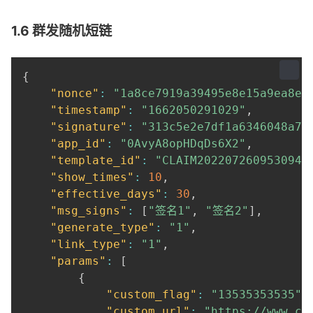
}
]
,
1.6 群发随机短链
"domain"
:
"aaa.cn"
,
"batch_no"
:
"202401020000000001"
,
"message_batch_id"
:
"2024080910454965
{
}
"nonce"
:
"1a8ce7919a39495e8e15a9ea8eb
"timestamp"
:
"1662050291029"
,
"signature"
:
"313c5e2e7df1a6346048a74
"app_id"
:
"0AvyA8opHDqDs6X2"
,
"template_id"
:
"CLAIM2022072609530941
"show_times"
:
10
,
"effective_days"
:
30
,
"msg_signs"
:
[
"签名1"
,
"签名2"
]
,
"generate_type"
:
"1"
,
"link_type"
:
"1"
,
"params"
:
[
{
"custom_flag"
:
"13535353535"
,
"custom_url"
:
"https://www.ch