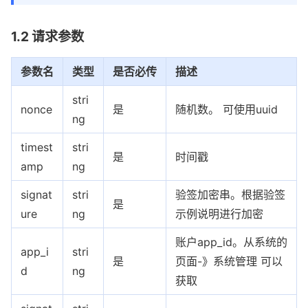
1.2 请求参数
参数名
类型
是否必传
描述
stri
nonce
是
随机数。 可使用uuid
ng
timest
stri
是
时间戳
amp
ng
signat
stri
验签加密串。根据验签
是
ure
ng
示例说明进行加密
账户app_id。从系统的
app_i
stri
是
页面-》系统管理 可以
d
ng
获取