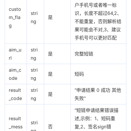
户手机号或者唯一标
custo
stri
识，长度不超过64,2、
m_fla
是
ng
不能重复，否则解析结
g
果可能会不对,3、建议
手机号可以更好匹配
aim_u
stri
是
完整短链
rl
ng
aim_c
stri
是
短码
ode
ng
result
stri
"申请结果 0 成功 其他
是
_code
ng
失败"
"短链申请结果错误描
result
述,示例：1、短码重
stri
_mess
否
复,2、签名sign错
ng