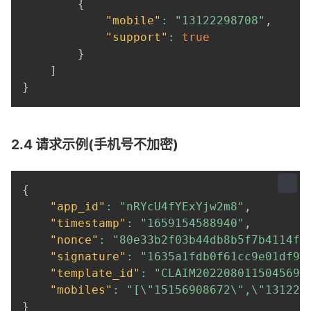
{
"mobile"
:
"13122298708"
,
"support"
:
true
}
]
}
2.4 请求示例(手机号不加密)
{
"app_id"
:
"nRYcU4fYExYjw2m8"
,
"timestamp"
:
"1659154588940"
,
"nonce"
:
"80e33b2f03b44db8b5f7b4114f3
"signature"
:
"1635a1fdb0f61cc9e01df9d
"template_id"
:
"CLAIM2022080115045694
"mobiles"
:
"[\"15156908672\",\"131222
}