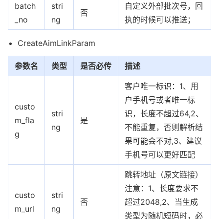
batch
stri
自定义外部批次号，回
否
_no
ng
执的时候可以推送；
CreateAimLinkParam
参数名
类型
是否必传
描述
客户唯一标识：1、用
户手机号或者唯一标
custo
stri
识，长度不超过64,2、
m_fla
是
ng
不能重复，否则解析结
g
果可能会不对,3、建议
手机号可以更好匹配
跳转地址（原文链接）
注意：1、长度要求不
custo
stri
否
超过2048,2、当生成
m_url
ng
类型为随机短码时，必