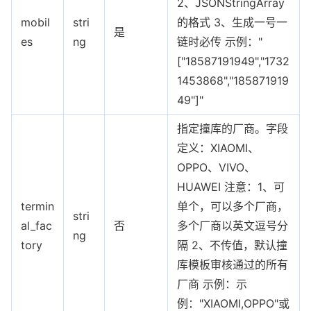
2、JSONStringArray
mobil
stri
的格式 3、生成一号一
是
es
ng
链时必传 示例："
["18587191949","1732
1453868","185871919
49"]"
指定撞库的厂商。字段
定义：XIAOMI、
OPPO、VIVO、
HUAWEI 注意：1、可
termin
单个，可以多个厂商，
stri
al_fac
否
多个厂商以英文逗号分
ng
tory
隔 2、不传值，默认撞
库模板审核通过的所有
厂商 示例：示
例："XIAOMI,OPPO"或