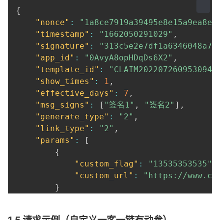
"result_code"
:
"0"
,
{
"result_message"
:
"成功"
,
"nonce"
:
"1a8ce7919a39495e8e15a9ea8eb
"expire_date"
:
"2025-11-2
"timestamp"
:
"1662050291029"
,
}
"signature"
:
"313c5e2e7df1a6346048a74
]
,
"app_id"
:
"0AvyA8opHDqDs6X2"
,
"domain"
:
"aaa.cn"
,
"template_id"
:
"CLAIM2022072609530941
"batch_no"
:
"202401020000000001"
"show_times"
:
1
,
}
"effective_days"
:
7
,
}
"msg_signs"
:
[
"签名1"
,
"签名2"
]
,
"generate_type"
:
"2"
,
尊敬的你好
,
请查收 aaa.cn/asdf35y 
,
退订
"link_type"
:
"2"
,
"params"
:
[
{
"custom_flag"
:
"13535353535"
,
"custom_url"
:
"https://www.ch
}
]
,
"domain"
:
"aaa.cn"
,