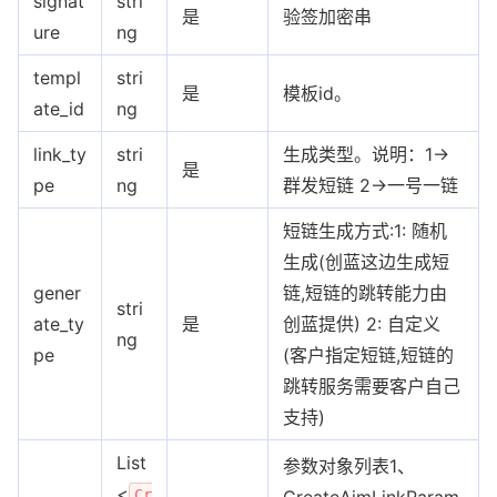
signat
stri
是
验签加密串
ure
ng
templ
stri
是
模板id。
ate_id
ng
link_ty
stri
生成类型。说明：1->
是
pe
ng
群发短链 2->一号一链
短链生成方式:1: 随机
生成(创蓝这边生成短
gener
链,短链的跳转能力由
stri
ate_ty
是
创蓝提供) 2: 自定义
ng
pe
(客户指定短链,短链的
跳转服务需要客户自己
支持)
List
参数对象列表1、
<
Cr
CreateAimLinkParam