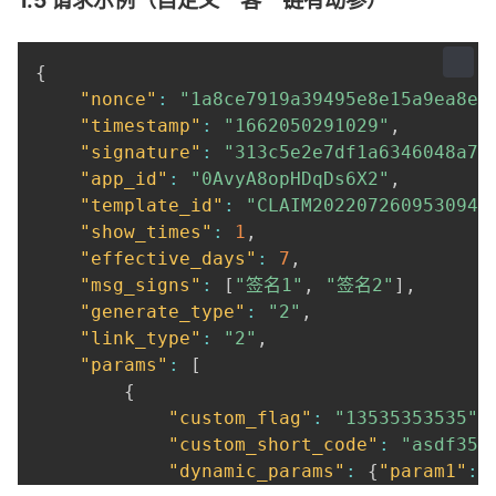
1.5 请求示例（自定义一客一链有动参）
"batch_no"
:
"202401020000000001"
,
"message_batch_id"
:
"2024080910454965
}
{
"nonce"
:
"1a8ce7919a39495e8e15a9ea8eb
"timestamp"
:
"1662050291029"
,
"signature"
:
"313c5e2e7df1a6346048a74
"app_id"
:
"0AvyA8opHDqDs6X2"
,
"template_id"
:
"CLAIM2022072609530941
"show_times"
:
1
,
"effective_days"
:
7
,
"msg_signs"
:
[
"签名1"
,
"签名2"
]
,
"generate_type"
:
"2"
,
"link_type"
:
"2"
,
"params"
:
[
{
"custom_flag"
:
"13535353535"
,
"custom_short_code"
:
"asdf35y
"dynamic_params"
:
{
"param1"
:
"