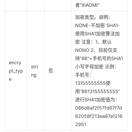
者"XIAOMI"
加密类型。说明：
NONE-不加密 SHA1-
使用SHA1加密算法加
密 注意：1、默认
NONO 2、目前仅支
持"86"+手机号的SHA1
encry
stri
小写字母加密 示例：
pt_typ
否
ng
手机号：
e
13155555555使
用"8613155555555"
进行SHA1加密值为：
086d8af2f57fd67f7d
62058f213ea87a1216
2951