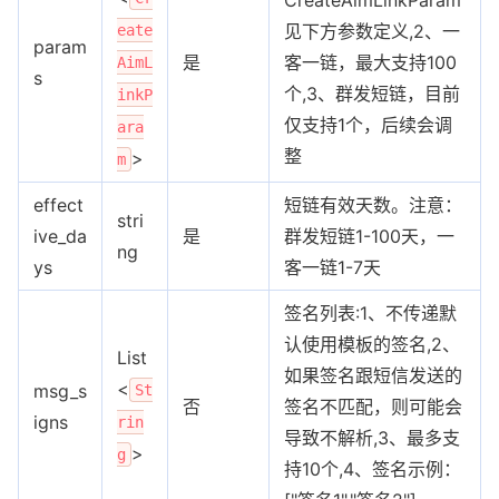
见下方参数定义,2、一
eate
param
是
客一链，最大支持100
AimL
s
个,3、群发短链，目前
inkP
仅支持1个，后续会调
ara
整
>
m
effect
短链有效天数。注意：
stri
ive_da
是
群发短链1-100天，一
ng
ys
客一链1-7天
签名列表:1、不传递默
认使用模板的签名,2、
List
如果签名跟短信发送的
<
msg_s
St
否
签名不匹配，则可能会
igns
rin
导致不解析,3、最多支
>
g
持10个,4、签名示例：