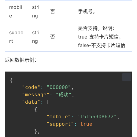
mobil
stri
否
手机号。
e
ng
是否支持。说明：
suppo
stri
否
true-支持卡片短信，
rt
ng
false-不支持卡片短信
返回数据示例：
{
"code"
:
"000000"
,
"message"
:
"成功"
,
"data"
:
[
{
"mobile"
:
"15156908672"
,
"support"
:
true
}
,