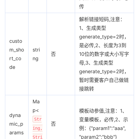
传
解析链接短码,注意：
1、生成类型
generate_type=2时，
custo
是必传,2、长度为3到
m_sho
stri
否
10位的数字或大小写字
rt_co
ng
母,3、生成类型
de
generate_type=2时，
暂时需要客户自己做链
接跳转
Ma
p<
模板动参值,注意：1、
dyna
变量模板，必传,2、示
Str
mic_p
否
例：{"param1":"aaa",
ing,
arams
"param2":"bbb"}
Stri