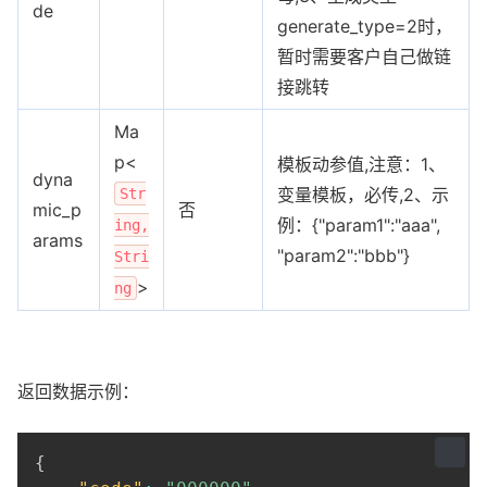
de
generate_type=2时，
暂时需要客户自己做链
接跳转
Ma
p<
模板动参值,注意：1、
dyna
变量模板，必传,2、示
Str
mic_p
否
例：{"param1":"aaa",
ing,
arams
"param2":"bbb"}
Stri
>
ng
返回数据示例：
{