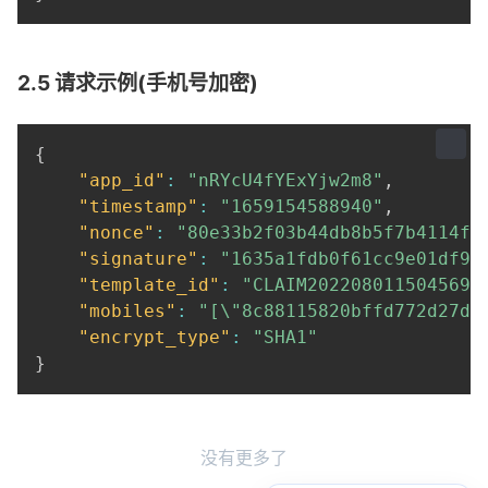
2.5 请求示例(手机号加密)
{
"app_id"
:
"nRYcU4fYExYjw2m8"
,
"timestamp"
:
"1659154588940"
,
"nonce"
:
"80e33b2f03b44db8b5f7b4114f3
"signature"
:
"1635a1fdb0f61cc9e01df9d
"template_id"
:
"CLAIM2022080115045694
"mobiles"
:
"[\"8c88115820bffd772d27de
"encrypt_type"
:
"SHA1"
}
没有更多了