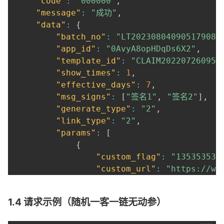
"code"
:
"000000"
,
"message"
:
"成功"
,
"data"
:
{
"batch_no"
:
"LT202308040905179088
"app_id"
:
"0AvyA8opHDqDs6X2"
,
"template_id"
:
"CLAIM202207260953
"show_times"
:
1
,
"effective_days"
:
7
,
"msg_signs"
:
[
"签名1"
,
"签名2"
]
,
"generate_type"
:
"2"
,
"link_type"
:
"2"
,
"params"
:
[
{
"custom_flag"
:
"135353535
"custom_url"
:
"https://ww
"custom_short_code"
:
"asd
"dynamic_params"
:
{
"param
1.4 请求示例（随机一客一链无动参）
"aim_url"
:
"aaa.cn/asdf35
"aim_code"
:
"asdf35y"
,