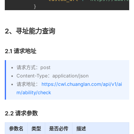
}
]
,
"domain"
:
"aaa.cn"
,
"batch_no"
:
"202401020000000002"
2、寻址能力查询
}
2.1 请求地址
请求方式：post
Content-Type：application/json
请求地址：
https://cwl.chuanglan.com/api/v1/ai
m/ability/check
2.2 请求参数
参数名
类型
是否必传
描述