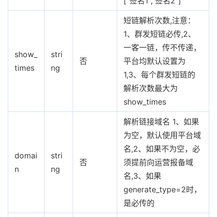
["签名1","签名2"]
短链解析次数,注意：
1、群发短链必传,2、
一客一链，传不传递，
show_
stri
否
平台均默认设置为
times
ng
1,3、每个群发短链的
解析次数最大为
show_times
解析链接域名 1、如果
为空，默认使用平台域
名,2、如果不为空，必
domai
stri
否
须提前向运营报备域
n
ng
名,3、如果
generate_type=2时，
是必传的