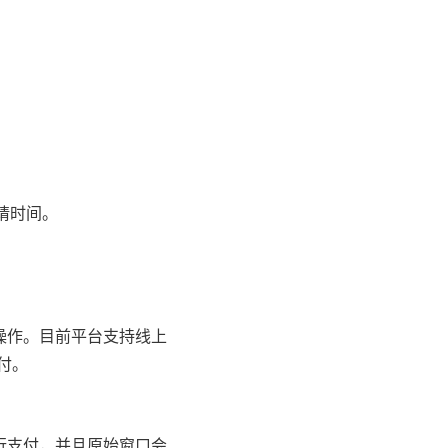
请时间。
操作。目前平台支持线上
付。
行支付，并且原始窗口会