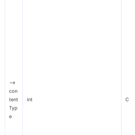
-->
con
tent
int
C
Typ
e