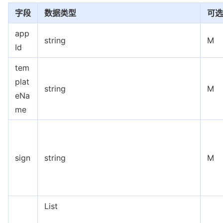
字段
数据类型
可选
app
string
M
Id
tem
plat
string
M
eNa
me
sign
string
M
List