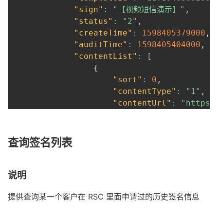
"sign"
:
"【视频短信演示】"
,
"status"
:
"2"
,
"createTime"
:
1598405379000
,
"auditTime"
:
1598405404000
,
"contentList"
:
[
{
"sort"
:
0
,
"contentType"
:
"1"
,
"contentUrl"
:
"https:
"contentText"
:
null
,
"fileSuffix"
:
"video/
}
查询签名列表
]
,
"remark"
:
"麻烦 MV"
,
"suffix"
:
null
说明
}
]
,
提供查询某一个客户在 RSC 里面申请过的历史签名信息
"pageNo"
:
1
,