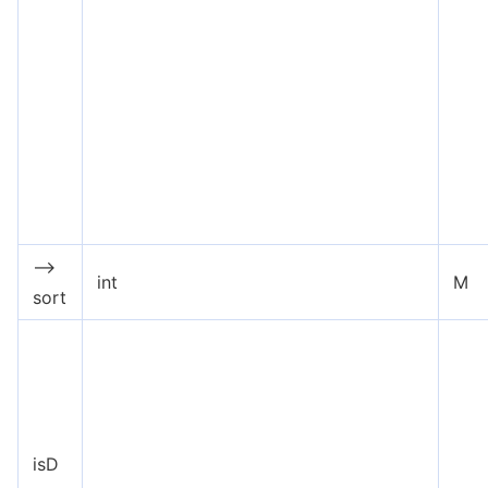
-->
int
M
sort
isD