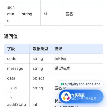
sign
atur
string
M
签名
e
返回值
字段
数据类型
描述
code
string
返回码
message
string
错误描述
data
object
24小时热线 400-9669-253
--> id
string
签名 id
专属客服
-->
短信 / API / 出海咨询
状态： 1 审核中 2 审核成
auditStatu
int