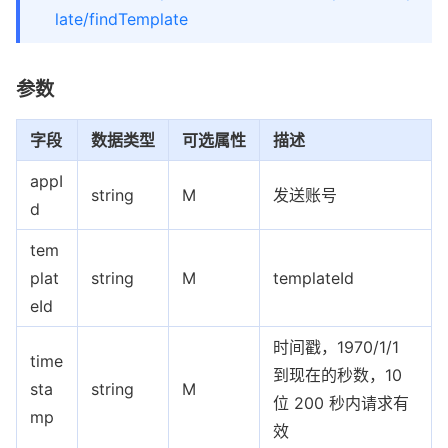
late/findTemplate
参数
字段
数据类型
可选属性
描述
appI
string
M
发送账号
d
tem
plat
string
M
templateId
eId
时间戳，1970/1/1
time
到现在的秒数，10
sta
string
M
位 200 秒内请求有
mp
效