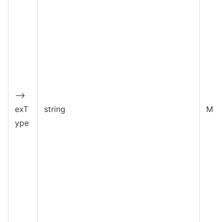
-->
exT
string
M
ype