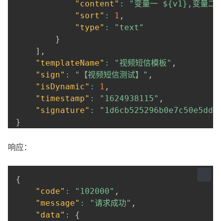
"content"
:
"变量一 ${v1},变量二 
"sort"
:
1
,
"type"
:
"text"
}
]
,
"templateName"
:
"视频短信模板"
,
"sign"
:
"【视频短信测试】"
,
"isDynamic"
:
1
,
"timestamp"
:
"1624938115"
,
"signature"
:
"1d6cb525296b0e7c50e5dd7
}
响应：
{
"code"
:
"102000"
,
"message"
:
"请求成功"
,
"data"
:
{