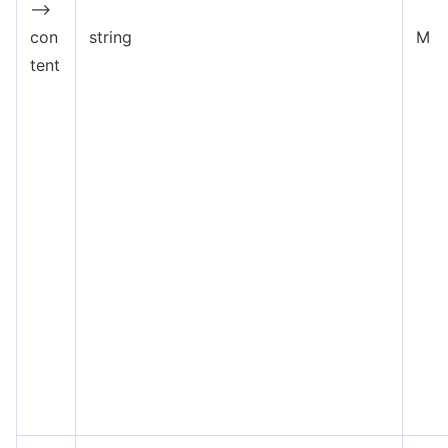
-->
con
string
M
tent