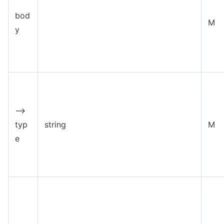
bod
M
y
-->
typ
string
M
e