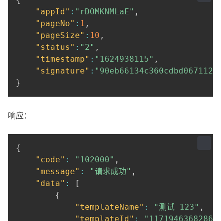
"appId"
:
"rDOMKNMLaE"
,
"pageNo"
:
1
,
"pageSize"
:
10
,
"status"
:
"2"
,
"timestamp"
:
"1624938115"
,
"signature"
:
"90eb66134c360cdbd0671121
}
响应：
{
"code"
:
"102000"
,
"message"
:
"请求成功"
,
"data"
:
[
{
"templateName"
:
"测试 123"
,
"templateId"
:
"11719463682860