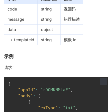
code
string
返回码
message
string
错误描述
data
object
--> templateId
string
模板 id
示例
请求：
{
"appId"
:
"rDOMKNMLaE"
,
"body"
:
[
{
"exType"
:
"txt"
,