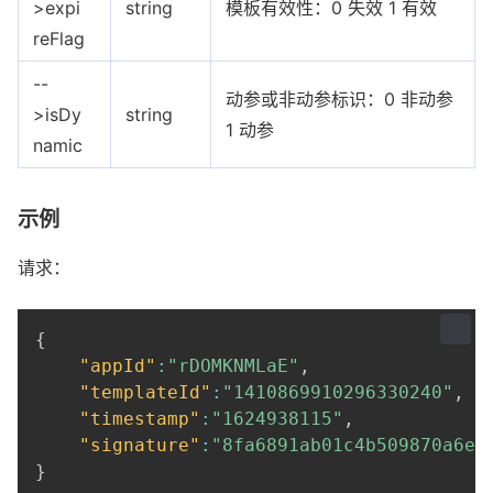
>expi
string
模板有效性：0 失效 1 有效
reFlag
--
动参或非动参标识：0 非动参
>isDy
string
1 动参
namic
示例
请求：
{
"appId"
:
"rDOMKNMLaE"
,
"templateId"
:
"1410869910296330240"
,
"timestamp"
:
"1624938115"
,
"signature"
:
"8fa6891ab01c4b509870a6e9
}