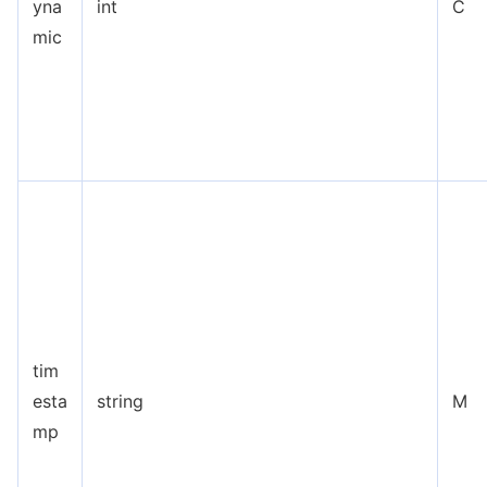
yna
int
C
mic
tim
esta
string
M
mp