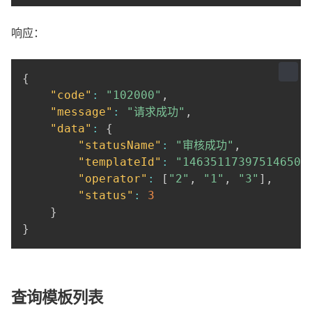
响应：
{
"code"
:
"102000"
,
"message"
:
"请求成功"
,
"data"
:
{
"statusName"
:
"审核成功"
,
"templateId"
:
"146351173975146503
"operator"
:
[
"2"
,
"1"
,
"3"
]
,
"status"
:
3
}
}
查询模板列表