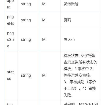
app
string
M
发送账号
Id
pag
string
M
页码
eNo
pag
eSiz
string
M
页大小
e
模板状态: 空字符串
表示查询所有状态的
模板；1 审核中 2：
stat
string
M
等待运营商审核，
us
3：审核成功（等价
于上架），4：审核
失败，
tim
时间戳，1970/1/1 到