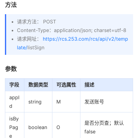
"totalRecords"
:
1
,
方法
"totalPages"
:
1
,
"pageSize"
:
10
请求方法： POST
}
Content-Type：application/json; charset=utf-8
请求网址：
https://rcs.253.com/rcs/api/v2/temp
late/
listSign
参数
字段
数据类型
可选属性
描述
appI
string
M
发送账号
d
isBy
是否分页查；默认
Pag
boolean
O
false
e