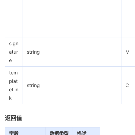
sign
atur
string
M
e
tem
plat
string
C
eLin
k
返回值
字段
数据类型
描述