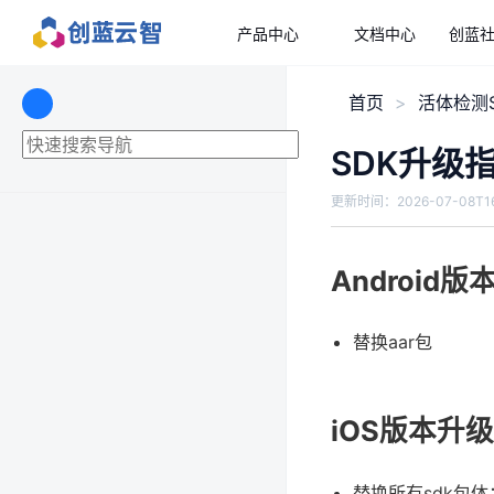
产品中心
文档中心
创蓝
首页
活体检测S
SDK升级
更新时间：
2026-07-08T16
Android
替换aar包
iOS版本升
替换所有sdk包体